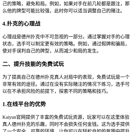
己的策略，避免和局。例如，如果对手在前几轮都是跟注，那
么他的牌型可能比较强，此时你可以适当调整自己的赌注。
4.扑克的心理战
心理战是德州扑克中不可忽视的一部分。通过掌握对手的心理
状态，选手可以制定更有效的策略。例如，通过假牌和骗局，
使对手误判自己的牌型，从而减少和局的发生。
二、提升技能的免费试玩
为了提高自己在德州扑克真人对局中的表现，免费试玩是一个
非常有效的途径。通过在没有实际赌注的情况下练习，选手可
以在不承担风险的前提下，探索不同的策略和技巧。
1.在线平台的优势
Kaiyun官网提供了丰富的免费试玩资源，玩家可以在这里体验
真人德州扑克的乐趣，同时不会损失任何金钱。这为选手提供
了一个安全、可靠的环境，让你可以在轻松自如的氛围中提升