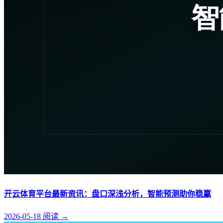
开云体育平台最新资讯：盘口深浅分析，智能预测助你稳赢
2026-05-18
阅读
→