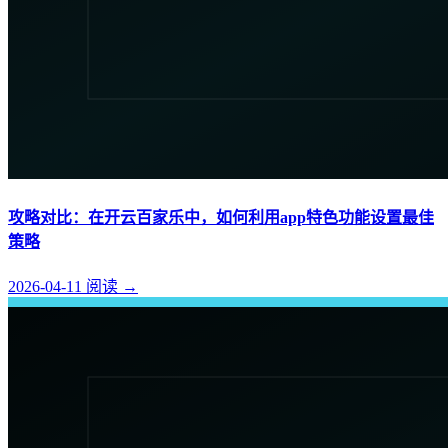
攻略对比：在开云百家乐中，如何利用app特色功能设置最佳
策略
2026-04-11
阅读
→