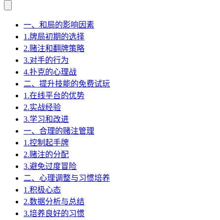
一、和局的影响因素
1.牌局初期的选择
2.赌注和翻牌策略
3.对手的行为
4.扑克的心理战
二、提升技能的免费试玩
1.在线平台的优势
2.实战经验
3.学习和改进
一、合理的赌注管理
1.控制起手牌
2.赌注的分配
3.避免过度冒险
二、心理调整与习惯培养
1.积极心态
2.数据分析与总结
3.培养良好的习惯