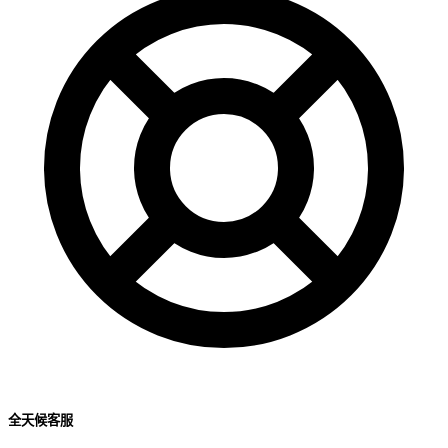
全天候客服