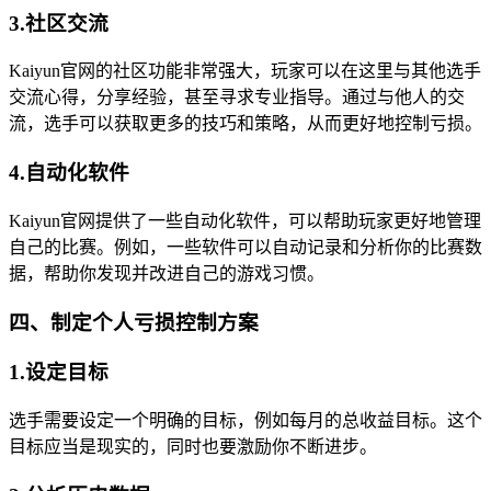
3.社区交流
Kaiyun官网的社区功能非常强大，玩家可以在这里与其他选手
交流心得，分享经验，甚至寻求专业指导。通过与他人的交
流，选手可以获取更多的技巧和策略，从而更好地控制亏损。
4.自动化软件
Kaiyun官网提供了一些自动化软件，可以帮助玩家更好地管理
自己的比赛。例如，一些软件可以自动记录和分析你的比赛数
据，帮助你发现并改进自己的游戏习惯。
四、制定个人亏损控制方案
1.设定目标
选手需要设定一个明确的目标，例如每月的总收益目标。这个
目标应当是现实的，同时也要激励你不断进步。