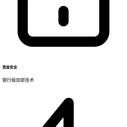
资金安全
银行级加密技术