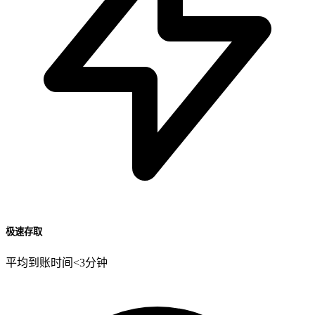
极速存取
平均到账时间<3分钟