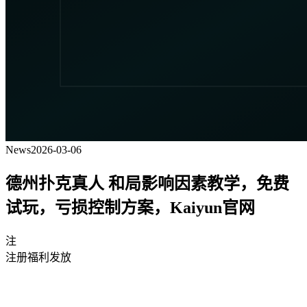
News
2026-03-06
德州扑克真人 和局影响因素教学，免费
试玩，亏损控制方案，Kaiyun官网
注
注册福利发放