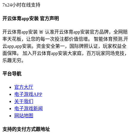
7x24小时在线支持
开云体育app安装 官方声明
开云体育app安装 🚨 认准开云体育app安装官方品牌，全网赔
率天花板，让您的每一次投注都价值倍增。 智能体育预测,开
云app,app安装。资金安全第一，国际牌照认证，玩家权益全
面保障。 加入开云体育app安装大家庭，百万玩家同场竞技，
乐趣无穷。
平台导航
官方大厅
电子游戏APP
关于我们
电子游戏新闻
网站地图
支持的支付方式跟地址