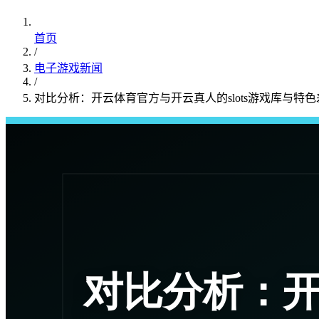
首页
/
电子游戏新闻
/
对比分析：开云体育官方与开云真人的slots游戏库与特色